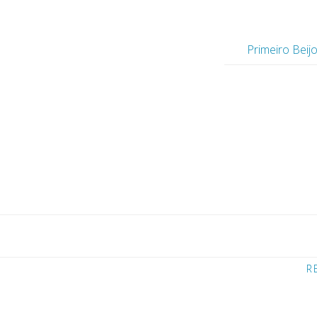
Primeiro Beij
R