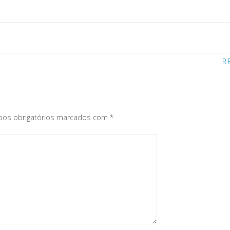
R
o
os obrigatórios marcados com
*