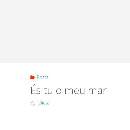
Posts
És tu o meu mar
By
Julieta