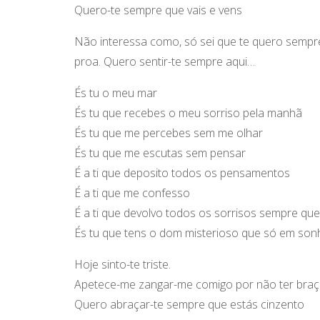
Quero-te sempre que vais e vens
Não interessa como, só sei que te quero sempre
proa. Quero sentir-te sempre aqui…
És tu o meu mar
És tu que recebes o meu sorriso pela manhã
És tu que me percebes sem me olhar
És tu que me escutas sem pensar
É a ti que deposito todos os pensamentos
É a ti que me confesso
É a ti que devolvo todos os sorrisos sempre qu
És tu que tens o dom misterioso que só em son
Hoje sinto-te triste.
Apetece-me zangar-me comigo por não ter braç
Quero abraçar-te sempre que estás cinzento