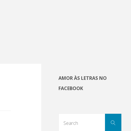
AMOR ÀS LETRAS NO
FACEBOOK
Sear
Search
for: